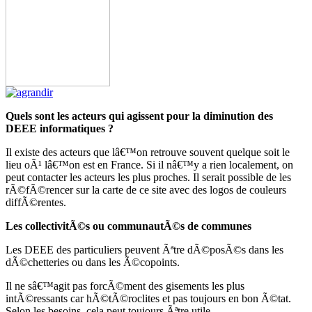
Quels sont les acteurs qui agissent pour la diminution des
DEEE informatiques ?
Il existe des acteurs que lâ€™on retrouve souvent quelque soit le
lieu oÃ¹ lâ€™on est en France. Si il nâ€™y a rien localement, on
peut contacter les acteurs les plus proches. Il serait possible de les
rÃ©fÃ©rencer sur la carte de ce site avec des logos de couleurs
diffÃ©rentes.
Les collectivitÃ©s ou communautÃ©s de communes
Les DEEE des particuliers peuvent Ãªtre dÃ©posÃ©s dans les
dÃ©chetteries ou dans les Ã©copoints.
Il ne sâ€™agit pas forcÃ©ment des gisements les plus
intÃ©ressants car hÃ©tÃ©roclites et pas toujours en bon Ã©tat.
Selon les besoins, cela peut toujours Ãªtre utile.