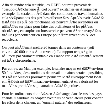
Afin de rendre cela rentable, les DEEE pourrait provenir de
"pseudo-dÃ©chetterie Ã ciel ouvert" existantes en Afrique par
exemple. Ils seraient triÃ© dans des conditions de travail humaines
et la sÃ©parations des piÃ¨ces effectuÃ©es. AprÃ¨s avoir Ã©tÃ©
testÃ©es les piÃ¨ces fonctionnelles peuvent Ãªtre revendues ou
utilisÃ©es sur place pour faire des ordinateurs et les piÃ¨ces
obsolÃ¨tes, en surplus ou hors service peuvent Ãªtre renvoyÃ©es
triÃ©es par conteneur en Europe pour Ãªtre revendues Ã des
recycleurs.
On peut aisÃ©ment mettre 20 tonnes dans un conteneur (soit
environ 40 000 euros Ã la revente). Le rapport temps / gain
nâ€™est pas vraiment rentable en France car le dÃ©mantÃ¨lement
est trÃ¨s chronophage.
Par contre, au Mali par exemple, le salaire moyen est dâ€™environ
50 â‚¬. Ainsi, des conditions de travail humaines seraient possibles,
des bÃ©nÃ©fices pourraient permettre le dÃ©veloppement local
en rÃ©duisant lâ€™impact environnemental et en valorisant les
matiÃ¨res premiÃ¨res qui auraient Ã©tÃ© perdues.
Pour les ordinateurs donnÃ©s en Ã©change, dans le cas des pays
chauds, il faudrait les adapter avec plus de ventilateurs pour contrer
les effets de la chaleur, un "ennemi naturel" des ordinateurs.