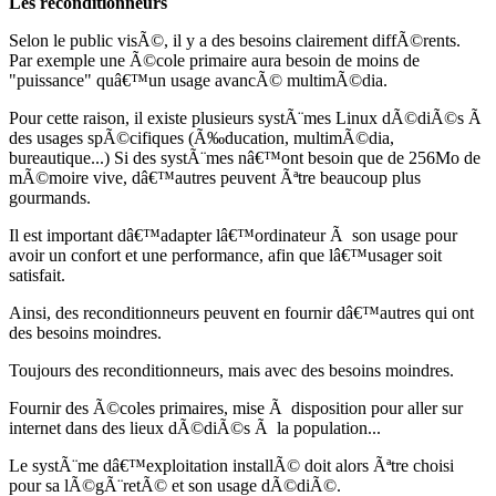
Les reconditionneurs
Selon le public visÃ©, il y a des besoins clairement diffÃ©rents.
Par exemple une Ã©cole primaire aura besoin de moins de
"puissance" quâ€™un usage avancÃ© multimÃ©dia.
Pour cette raison, il existe plusieurs systÃ¨mes Linux dÃ©diÃ©s Ã
des usages spÃ©cifiques (Ã‰ducation, multimÃ©dia,
bureautique...) Si des systÃ¨mes nâ€™ont besoin que de 256Mo de
mÃ©moire vive, dâ€™autres peuvent Ãªtre beaucoup plus
gourmands.
Il est important dâ€™adapter lâ€™ordinateur Ã son usage pour
avoir un confort et une performance, afin que lâ€™usager soit
satisfait.
Ainsi, des reconditionneurs peuvent en fournir dâ€™autres qui ont
des besoins moindres.
Toujours des reconditionneurs, mais avec des besoins moindres.
Fournir des Ã©coles primaires, mise Ã disposition pour aller sur
internet dans des lieux dÃ©diÃ©s Ã la population...
Le systÃ¨me dâ€™exploitation installÃ© doit alors Ãªtre choisi
pour sa lÃ©gÃ¨retÃ© et son usage dÃ©diÃ©.