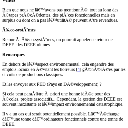
Ventes
Bien que nous ne lâ€™ayons pas mentionnÃ©, tout au long des
Ã©tapes prÃ©cÃ©dentes, des piÃ¨ces fonctionnelles mais en
surplus ou dont on a pas lâ€™utilitÃ© peuvent Ãªtre revendues.
Ã‰co-systÃ¨mes
Retour Ã Ã‰co-systÃ¨mes, on pourrait appeler ce retour de
DEEE : les DEEE ultimes.
Remarques
En dehors de lâ€™aspect environnemental, cela engendre des
emplois locaux en Ã©vitant les horreurs
[
4
]
gÃ©nÃ©rÃ©es par les
circuits de productions classiques.
Et les envoyer aux PED (Pays en DÃ©veloppement) ?
Si cela peut paraÃ®tre Ã priori une bonne idÃ©e pour des
Ã©coles, projets associatifs... Cependant, la gestion des DEEE est
souvent inexistante et lâ€™impact environnemental catastrophique.
Il y a un cas qui serait potentiellement possible. Lâ€™Ã©change
dâ€™une tonne dâ€™ordinateurs fonctionnels contre une tonne de
DEEE.