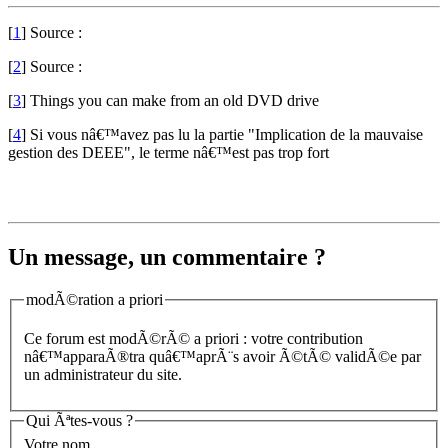
[
1
]
Source :
[
2
]
Source :
[
3
]
Things you can make from an old DVD drive
[
4
]
Si vous nâ€™avez pas lu la partie "Implication de la mauvaise
gestion des DEEE", le terme nâ€™est pas trop fort
Un message, un commentaire ?
modÃ©ration a priori
Ce forum est modÃ©rÃ© a priori : votre contribution
nâ€™apparaÃ®tra quâ€™aprÃ¨s avoir Ã©tÃ© validÃ©e par
un administrateur du site.
Qui Ãªtes-vous ?
Votre nom