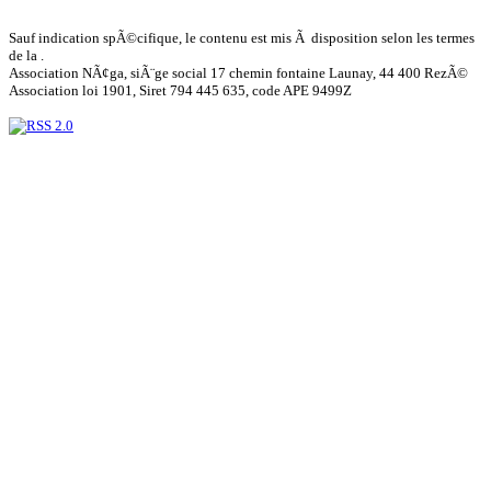
Sauf indication spÃ©cifique, le contenu est mis Ã disposition selon les termes
de la .
Association NÃ¢ga, siÃ¨ge social 17 chemin fontaine Launay, 44 400 RezÃ©
Association loi 1901, Siret 794 445 635, code APE 9499Z