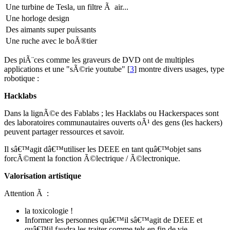
Une turbine de Tesla, un filtre Ã air...
Une horloge design
Des aimants super puissants
Une ruche avec le boÃ®tier
Des piÃ¨ces comme les graveurs de DVD ont de multiples
applications et une "sÃ©rie youtube"
[
3
]
montre divers usages, type
robotique :
Hacklabs
Dans la lignÃ©e des Fablabs ; les Hacklabs ou Hackerspaces sont
des laboratoires communautaires ouverts oÃ¹ des gens (les hackers)
peuvent partager ressources et savoir.
Il sâ€™agit dâ€™utiliser les DEEE en tant quâ€™objet sans
forcÃ©ment la fonction Ã©lectrique / Ã©lectronique.
Valorisation artistique
Attention Ã :
la toxicologie !
Informer les personnes quâ€™il sâ€™agit de DEEE et
quâ€™il faudra les traiter comme tels en fin de vie