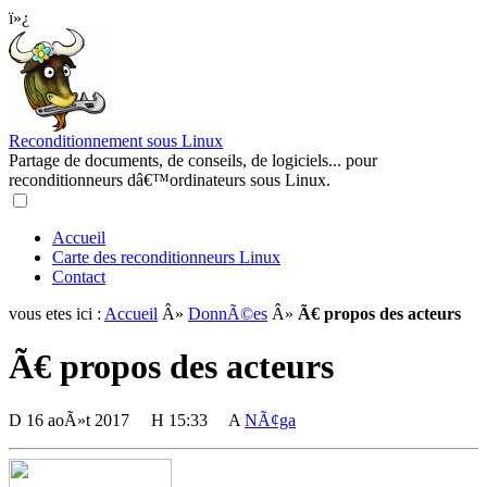
ï»¿
Reconditionnement sous Linux
Partage de documents, de conseils, de logiciels... pour
reconditionneurs dâ€™ordinateurs sous Linux.
Accueil
Carte des reconditionneurs Linux
Contact
vous etes ici :
Accueil
Â»
DonnÃ©es
Â»
Ã€ propos des acteurs
Ã€ propos des acteurs
D
16 aoÃ»t 2017
H
15:33
A
NÃ¢ga