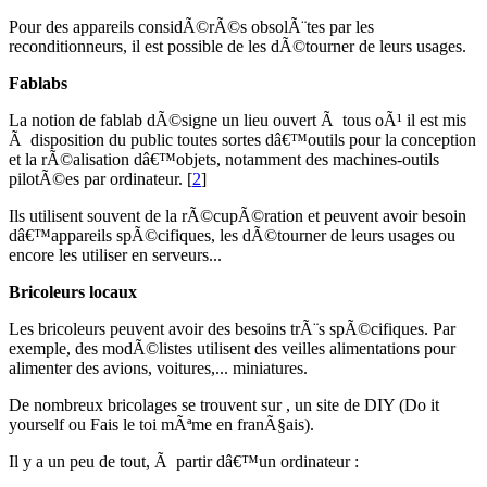
Pour des appareils considÃ©rÃ©s obsolÃ¨tes par les
reconditionneurs, il est possible de les dÃ©tourner de leurs usages.
Fablabs
La notion de fablab dÃ©signe un lieu ouvert Ã tous oÃ¹ il est mis
Ã disposition du public toutes sortes dâ€™outils pour la conception
et la rÃ©alisation dâ€™objets, notamment des machines-outils
pilotÃ©es par ordinateur.
[
2
]
Ils utilisent souvent de la rÃ©cupÃ©ration et peuvent avoir besoin
dâ€™appareils spÃ©cifiques, les dÃ©tourner de leurs usages ou
encore les utiliser en serveurs...
Bricoleurs locaux
Les bricoleurs peuvent avoir des besoins trÃ¨s spÃ©cifiques. Par
exemple, des modÃ©listes utilisent des veilles alimentations pour
alimenter des avions, voitures,... miniatures.
De nombreux bricolages se trouvent sur , un site de DIY (Do it
yourself ou Fais le toi mÃªme en franÃ§ais).
Il y a un peu de tout, Ã partir dâ€™un ordinateur :