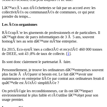
Lâ€™accÃ¨s aux dÃ©chetteries se fait par un accord avec les
collectivitÃ©s ou communautÃ©s de communes, ce qui peut
prendre du temps...
Les Ã©co-organismes
RÃ©cupÃ¨re les gisements de professionnels et de particuliers. Il
sâ€™agit donc de parcs informatiques de 3 Ã 5 ans, souvent
homogÃ¨nes au sein dâ€™une mÃªme entreprise.
En 2015, Eco-systÃ¨mes a collectÃ© et recyclÃ© 460 000 tonnes
de DEEE, soit 43 ;8% de taux de collecte.
[
1
]
.
Ils sont donc clairement le partenariat Ã faire.
Personnellement, je trouve les ordinateurs dâ€™entreprises souvent
plus facile Ã rÃ©parer si besoin est. Le fait dâ€™avoir une
maintenance en entreprise liÃ©e par contrat aux ordinateurs ferait-il
quâ€™elle est Ã©tÃ© simplifiÃ©e ?
On privilÃ©gie les reconditionneurs, car ils ont lâ€™impact
environnemental le plus faible et rÃ©utilise lâ€™objet pour son
usage premier.