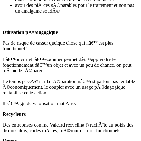
avoir des piÃ¨ces sÃ©parables pour le traitement et non pas
un amalgame soudÃ©
Utilisation pÃ©dagogique
Pas de risque de casser quelque chose qui nâ€™est plus
fonctionnel !
Lâ€™ouvrir et lâ€™examiner permet dâ€™apprendre le
fonctionnement dâ€™un objet et avec un peu de chance, on peut
mÃªme le rÃ©parer.
Le temps passÃ© sur la rÃ©paration nâ€™est parfois pas rentable
Ã©conomiquement, le coupler avec un usage pÃ©dagogique
rentabilise cette action.
Il sâ€™agit de valorisation matiÃ¨re.
Recycleurs
Des entreprises comme Valcard recycling () rachÃ¨te au poids des
disques durs, cartes mÃ¨res, mÃ©moire... non fonctionnels.