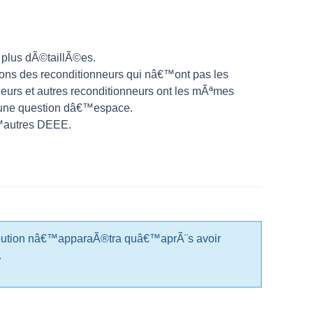
 plus dÃ©taillÃ©es.
ndons des reconditionneurs qui nâ€™ont pas les
eurs et autres reconditionneurs ont les mÃªmes
 une question dâ€™espace.
™autres DEEE.
ribution nâ€™apparaÃ®tra quâ€™aprÃ¨s avoir
.