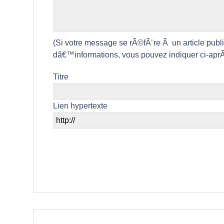
(Si votre message se rÃ©fÃ¨re Ã un article pub
dâ€™informations, vous pouvez indiquer ci-aprÃ¨s
Titre
Lien hypertexte