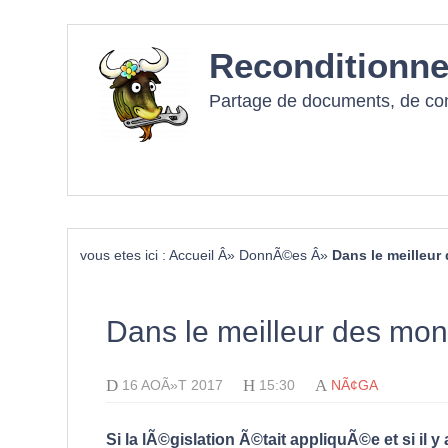
Reconditionne
Partage de documents, de cons
vous etes ici :
Accueil
Â»
DonnÃ©es
Â»
Dans le meilleu
Dans le meilleur des mo
D
H
A
16 AOÃ»T 2017
15:30
NÃ¢GA
Si la lÃ©gislation Ã©tait appliquÃ©e et si il 