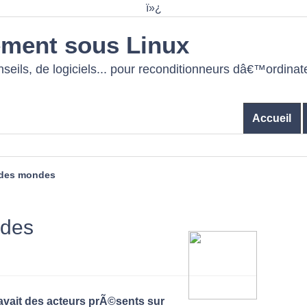
ï»¿
ment sous Linux
eils, de logiciels... pour reconditionneurs dâ€™ordinat
Accueil
r des mondes
ndes
y avait des acteurs prÃ©sents sur