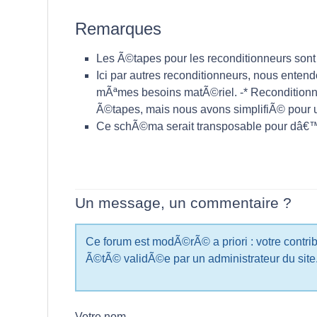
Remarques
Les Ã©tapes pour les reconditionneurs sont
Ici par autres reconditionneurs, nous ente
mÃªmes besoins matÃ©riel. -* Reconditionn
Ã©tapes, mais nous avons simplifiÃ© pour
Ce schÃ©ma serait transposable pour dâ€
Un message, un commentaire ?
Ce forum est modÃ©rÃ© a priori : votre cont
Ã©tÃ© validÃ©e par un administrateur du site
Votre nom