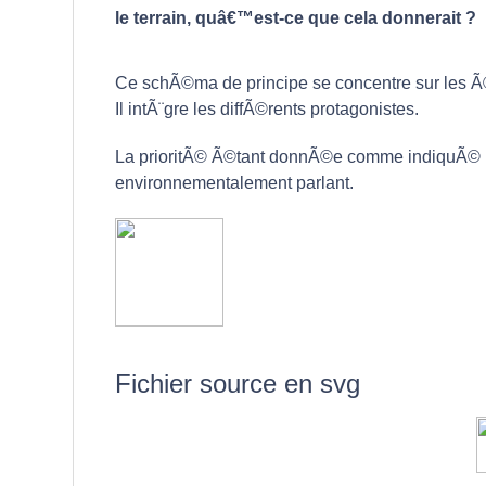
le terrain, quâ€™est-ce que cela donnerait ?
Ce schÃ©ma de principe se concentre sur les Ã
Il intÃ¨gre les diffÃ©rents protagonistes.
La prioritÃ© Ã©tant donnÃ©e comme indiquÃ© pa
environnementalement parlant.
Fichier source en svg