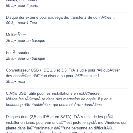
60 â‚¬ pour 4 ports
Disque dur externe pour sauvegarde, transferts de donnÃ©es...
60 â‚¬ pour 1 Tera
MultimÃ¨tre
25 â‚¬ pour un basique
Fer Ã souder
25 â‚¬ pour un basique
Convertisseur USB / IDE 2,5 et 3,5. TrÃ¨s utile pour rÃ©cupÃ©rer
des donnÃ©es dâ€™un disque ou pour lâ€™installer !
30 â‚¬ max
ClÃ©s USB, utile pour les installations en extÃ©rieure.
NÃ¢ga les rÃ©cupÃ¨re dans des magasins de copie, il y en a
beaucoup dâ€™oubliÃ©es qui peuvent Ãªtre donnÃ©es.
Disques durs (2,5 en IDE et en SATA). TrÃ¨s utile de les prÃ©-
installer en Linux pour voir si câ€™est juste le systÃ¨me Windows qui
plante dans lâ€™ordinateur dâ€™une personne en difficultÃ©.