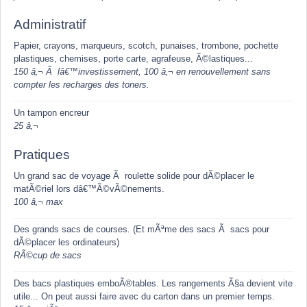
Administratif
Papier, crayons, marqueurs, scotch, punaises, trombone, pochette
plastiques, chemises, porte carte, agrafeuse, Ã©lastiques...
150 â‚¬ Ã lâ€™investissement, 100 â‚¬ en renouvellement sans
compter les recharges des toners.
Un tampon encreur
25 â‚¬
Pratiques
Un grand sac de voyage Ã roulette solide pour dÃ©placer le
matÃ©riel lors dâ€™Ã©vÃ©nements.
100 â‚¬ max
Des grands sacs de courses. (Et mÃªme des sacs Ã sacs pour
dÃ©placer les ordinateurs)
RÃ©cup de sacs
Des bacs plastiques emboÃ®tables. Les rangements Ã§a devient vite
utile... On peut aussi faire avec du carton dans un premier temps.