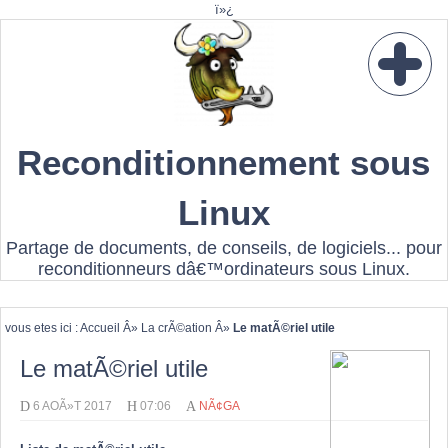
ï»¿
Reconditionnement sous
Linux
Partage de documents, de conseils, de logiciels... pour
reconditionneurs dâ€™ordinateurs sous Linux.
vous etes ici :
Accueil
Â»
La crÃ©ation
Â»
Le matÃ©riel utile
Le matÃ©riel utile
D
H
A
6 AOÃ»T 2017
07:06
NÃ¢GA