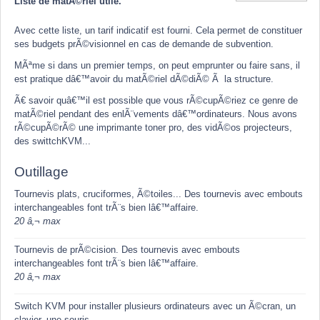
Liste de matÃ©riel utile.
Avec cette liste, un tarif indicatif est fourni. Cela permet de constituer
ses budgets prÃ©visionnel en cas de demande de subvention.
MÃªme si dans un premier temps, on peut emprunter ou faire sans, il
est pratique dâ€™avoir du matÃ©riel dÃ©diÃ© Ã la structure.
Ã€ savoir quâ€™il est possible que vous rÃ©cupÃ©riez ce genre de
matÃ©riel pendant des enlÃ¨vements dâ€™ordinateurs. Nous avons
rÃ©cupÃ©rÃ© une imprimante toner pro, des vidÃ©os projecteurs,
des swittchKVM...
Outillage
Tournevis plats, cruciformes, Ã©toiles... Des tournevis avec embouts
interchangeables font trÃ¨s bien lâ€™affaire.
20 â‚¬ max
Tournevis de prÃ©cision. Des tournevis avec embouts
interchangeables font trÃ¨s bien lâ€™affaire.
20 â‚¬ max
Switch KVM pour installer plusieurs ordinateurs avec un Ã©cran, un
clavier, une souris.