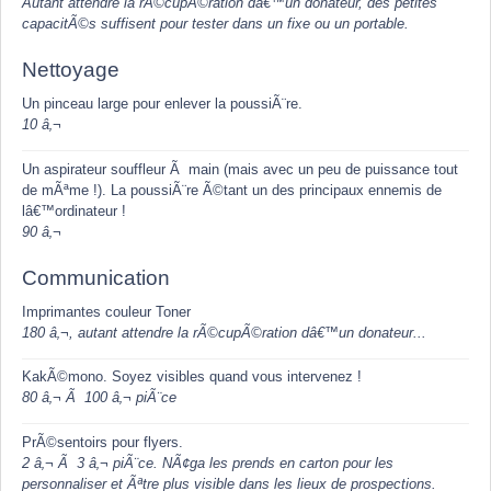
Autant attendre la rÃ©cupÃ©ration dâ€™un donateur, des petites
capacitÃ©s suffisent pour tester dans un fixe ou un portable.
Nettoyage
Un pinceau large pour enlever la poussiÃ¨re.
10 â‚¬
Un aspirateur souffleur Ã main (mais avec un peu de puissance tout
de mÃªme !). La poussiÃ¨re Ã©tant un des principaux ennemis de
lâ€™ordinateur !
90 â‚¬
Communication
Imprimantes couleur Toner
180 â‚¬, autant attendre la rÃ©cupÃ©ration dâ€™un donateur...
KakÃ©mono. Soyez visibles quand vous intervenez !
80 â‚¬ Ã 100 â‚¬ piÃ¨ce
PrÃ©sentoirs pour flyers.
2 â‚¬ Ã 3 â‚¬ piÃ¨ce. NÃ¢ga les prends en carton pour les
personnaliser et Ãªtre plus visible dans les lieux de prospections.