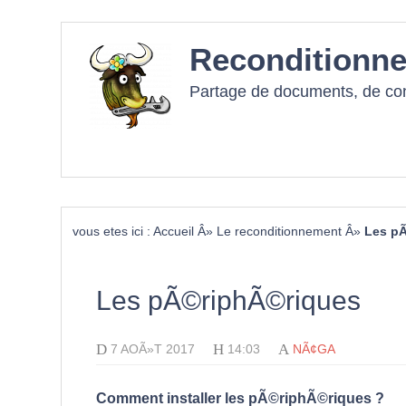
Reconditionne
Partage de documents, de cons
vous etes ici :
Accueil
Â»
Le reconditionnement
Â»
Les p
Les pÃ©riphÃ©riques
D
H
A
7 AOÃ»T 2017
14:03
NÃ¢GA
Comment installer les pÃ©riphÃ©riques ?