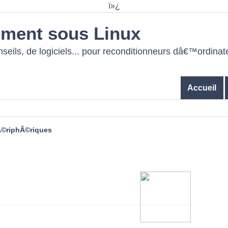
ï»¿
ment sous Linux
eils, de logiciels... pour reconditionneurs dâ€™ordinat
Accueil
Ã©riphÃ©riques