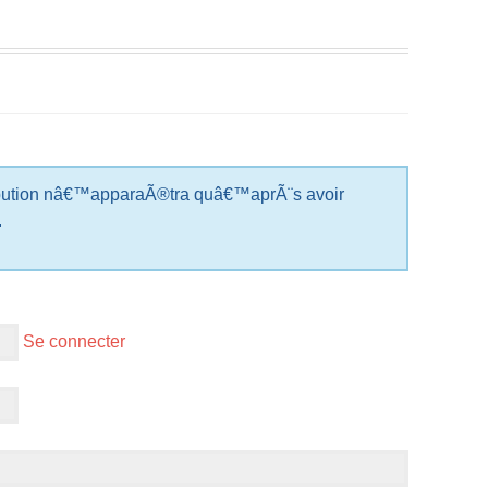
ribution nâ€™apparaÃ®tra quâ€™aprÃ¨s avoir
.
Se connecter