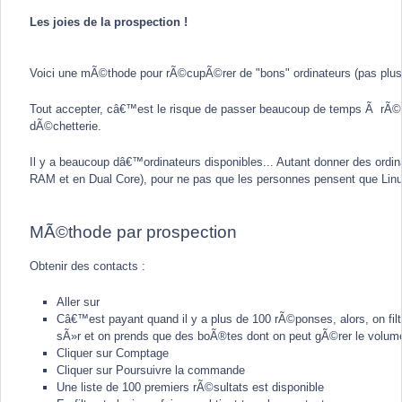
Les joies de la prospection !
Voici une mÃ©thode pour rÃ©cupÃ©rer de "bons" ordinateurs (pas plus 
Tout accepter, câ€™est le risque de passer beaucoup de temps Ã rÃ©p
dÃ©chetterie.
Il y a beaucoup dâ€™ordinateurs disponibles... Autant donner des ordi
RAM et en Dual Core), pour ne pas que les personnes pensent que Linux e
MÃ©thode par prospection
Obtenir des contacts :
Aller sur
Câ€™est payant quand il y a plus de 100 rÃ©ponses, alors, on filtr
sÃ»r et on prends que des boÃ®tes dont on peut gÃ©rer le volum
Cliquer sur Comptage
Cliquer sur Poursuivre la commande
Une liste de 100 premiers rÃ©sultats est disponible