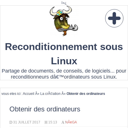
ï»¿
Reconditionnement sous
Linux
Partage de documents, de conseils, de logiciels... pour
reconditionneurs dâ€™ordinateurs sous Linux.
vous etes ici :
Accueil
Â»
La crÃ©ation
Â»
Obtenir des ordinateurs
Obtenir des ordinateurs
D
H
A
31 JUILLET 2017
15:13
NÃ¢GA