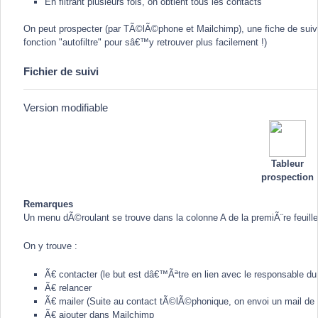
En filtrant plusieurs fois, on obtient tous les contacts
On peut prospecter (par TÃ©lÃ©phone et Mailchimp), une fiche de suivi se
fonction "autofiltre" pour sâ€™y retrouver plus facilement !)
Fichier de suivi
Version modifiable
Tableur
prospection
Remarques
Un menu dÃ©roulant se trouve dans la colonne A de la premiÃ¨re feuille 
On y trouve :
Ã€ contacter (le but est dâ€™Ãªtre en lien avec le responsable du 
Ã€ relancer
Ã€ mailer (Suite au contact tÃ©lÃ©phonique, on envoi un mail de 
Ã€ ajouter dans Mailchimp