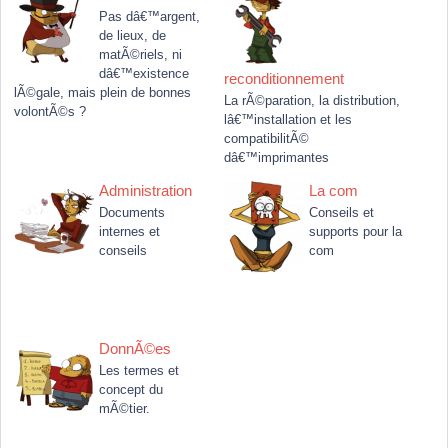
Pas dâ€™argent,
de lieux, de
matÃ©riels, ni
dâ€™existence
reconditionnement
lÃ©gale, mais plein de bonnes
La rÃ©paration, la distribution,
volontÃ©s ?
lâ€™installation et les
compatibilitÃ©
dâ€™imprimantes
Administration
La com
Documents
Conseils et
internes et
supports pour la
conseils
com
DonnÃ©es
Les termes et
concept du
mÃ©tier.