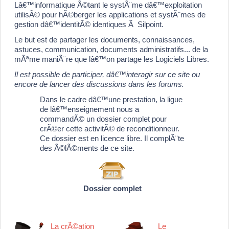
Lâ€™informatique Ã©tant le systÃ¨me dâ€™exploitation
utilisÃ© pour hÃ©berger les applications et systÃ¨mes de
gestion dâ€™identitÃ© identiques Ã Silpoint.
Le but est de partager les documents, connaissances,
astuces, communication, documents administratifs... de la
mÃªme maniÃ¨re que lâ€™on partage les Logiciels Libres.
Il est possible de participer, dâ€™interagir sur ce site ou
encore de lancer des discussions dans les forums.
Dans le cadre dâ€™une prestation, la ligue
de lâ€™enseignement nous a
commandÃ© un dossier complet pour
crÃ©er cette activitÃ© de reconditionneur.
Ce dossier est en licence libre. Il complÃ¨te
des Ã©lÃ©ments de ce site.
Dossier complet
La crÃ©ation
Le