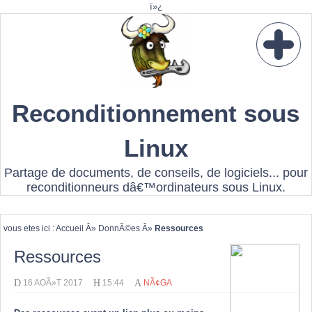
ï»¿
Reconditionnement sous
Linux
Partage de documents, de conseils, de logiciels... pour
reconditionneurs dâ€™ordinateurs sous Linux.
vous etes ici :
Accueil
Â»
DonnÃ©es
Â»
Ressources
Ressources
D
H
A
16 AOÃ»T 2017
15:44
NÃ¢GA