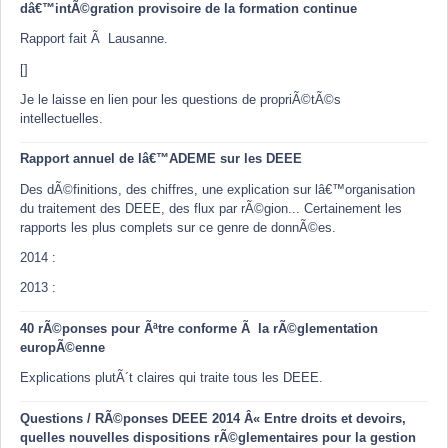
dâ€™intÃ©gration provisoire de la formation continue
Rapport fait Ã Lausanne.
[]
Je le laisse en lien pour les questions de propriÃ©tÃ©s
intellectuelles.
Rapport annuel de lâ€™ADEME sur les DEEE
Des dÃ©finitions, des chiffres, une explication sur lâ€™organisation
du traitement des DEEE, des flux par rÃ©gion... Certainement les
rapports les plus complets sur ce genre de donnÃ©es.
2014 :
2013 :
40 rÃ©ponses pour Ãªtre conforme Ã la rÃ©glementation
europÃ©enne
Explications plutÃ´t claires qui traite tous les DEEE.
Questions / RÃ©ponses DEEE 2014 Â« Entre droits et devoirs,
quelles nouvelles dispositions rÃ©glementaires pour la gestion