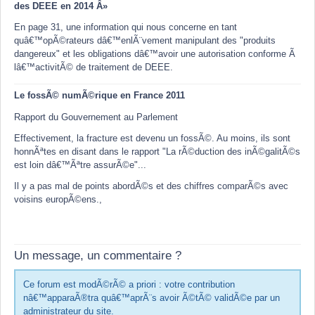
des DEEE en 2014 Â»
En page 31, une information qui nous concerne en tant
quâ€™opÃ©rateurs dâ€™enlÃ¨vement manipulant des "produits
dangereux" et les obligations dâ€™avoir une autorisation conforme Ã
lâ€™activitÃ© de traitement de DEEE.
Le fossÃ© numÃ©rique en France 2011
Rapport du Gouvernement au Parlement
Effectivement, la fracture est devenu un fossÃ©. Au moins, ils sont
honnÃªtes en disant dans le rapport "La rÃ©duction des inÃ©galitÃ©s
est loin dâ€™Ãªtre assurÃ©e"...
Il y a pas mal de points abordÃ©s et des chiffres comparÃ©s avec
voisins europÃ©ens.,
Un message, un commentaire ?
Ce forum est modÃ©rÃ© a priori : votre contribution
nâ€™apparaÃ®tra quâ€™aprÃ¨s avoir Ã©tÃ© validÃ©e par un
administrateur du site.